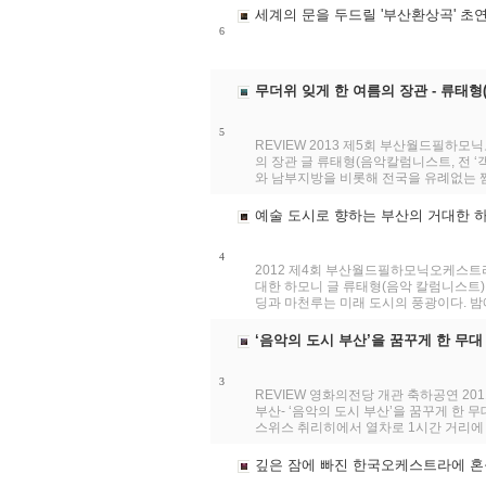
세계의 문을 두드릴 '부산환상곡' 초연
6
무더위 잊게 한 여름의 장관 - 류태형
5
REVIEW 2013 제5회 부산월드필하모닉오케
의 장관 글 류태형(음악칼럼니스트, 전 ‘
와 남부지방을 비롯해 전국을 유례없는 찜통
예술 도시로 향하는 부산의 거대한 하
4
2012 제4회 부산월드필하모닉오케스트라 -
대한 하모니 글 류태형(음악 칼럼니스트)
딩과 마천루는 미래 도시의 풍광이다. 밤에
‘음악의 도시 부산’을 꿈꾸게 한 무대
3
REVIEW 영화의전당 개관 축하공연 201
부산- ‘음악의 도시 부산’을 꿈꾸게 한 무
스위스 취리히에서 열차로 1시간 거리에 위
깊은 잠에 빠진 한국오케스트라에 혼