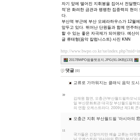
자기 앞에 떨어진 지휘봉을 집어서 전달했다
적’은 화려한 금관과 팽팽한 집중력의 현이 
다.
부산역 부근에 부산 오페라하우스가 12월에
앞두고 있다. 뛰어난 단원들과 함께 연주하
할 수 있는 좋은 자극제가 되어왔다. 예산이
글 류태형(음악 칼럼니스트) 사진 KNN
http://www.bwpo.co.kr/xe/index.php?mid=
2017BWPO팜플렛표지.JPG(91.0KB)[133]
댓글
[0]
교류로 가까워지는 클래식 음악 도시의
김재원 협연, 오충근/부산월드필하모닉오케
일 부산문화회관 대극장 부산월드필하모닉
의 연합 오케스트라다. 2009년 제1회 콘서
오충근 지휘 부산월드필 ‘아시아의 窓(
11
국가들은 긴장이지만 예술 교류는 따뜻했다
닉 오케스트라 ‘아시아의 窓(창) 부산’이