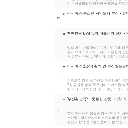
서 부산월드필은 정확한 목표점을 지향하고
아시아와 손잡은 음악도시 부산 - 류
10
행복했던 BWPO의 이틀간의 잔치 -
9
말러 거인 난곡(難曲) 도전으로 관객 키
론가 오케스트라가 도시의 자존심과 상징
가 전부가 아닌 것이다. 왜 그럴까. 그것은 
아시아의 窓(창) 활짝 연 부산월드필
8
창작으로 광복 70주년을 마무리하다 
7회 공연을 광복 70주년에 포커스를 맞추
한국 작곡가 박정양, 중국 대만 작곡가 리체이
'부산환상곡'의 뭉클한 감동, '비창'의
7
'부산환상곡'의 뭉클한 감동, '비창'의 성
부산월드필하모닉오케스트라의 공연이 여
손잡고 함께 음악을 만들어 가는 멋진 프로