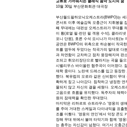
교류로 가까워지는 클래식 음악 도시의 꿈
10월 30일 부산문화회관 대극장
부산월드필하모닉오케스트라(BWPO)는 세계
콘서트 이후 예술감독 오충근이 지휘봉을 잡
째 무대에는 대편성 오케스트라가 무대를 채
이 황(로열 필·런던 필 객원 수석), 클라리
포니 단원), 호른 수석 요시나가 마사토(뉴
공연은 BWPO의 위촉으로 하순봉이 작곡한 
트를 염두에 두었다는 작곡가의 말대로 다
과 처연함이 교차하고 점차 웅장해지며 판소
조되고 휘모리장단으로 빨라지는 곡을 들으
시벨리우스 바이올린 협주곡이 이어졌다. 
재학 중이다. 노란색 드레스를 입고 등장한 
했다. 북유럽의 오로라 같은 신비함이 무대
확하게 짚고 나아갔다. 침착하고 냉정한 연
몰되지 않고 자신의 결을 세웠다. 오케스트
고음으로 흐름을 유지했다. 독주자의 체력이 
원의 잠재력을 확인한 무대였다.
마지막은 리하르트 슈트라우스 ‘영웅의 생애
를 주며 거대한 스케일과 다이내믹을 표출했
조를 이뤘다. ‘영웅의 연인’에서 악장 콘도
장해 무대 뒤에서 불며 타악기와 함께 ‘영
는 총주는 자신감이 넘쳤다. 여기서 오충근