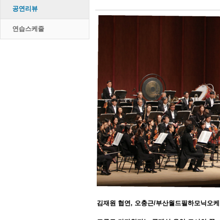
공연리뷰
연습스케줄
김재원 협연, 오충근/부산월드필하모닉오