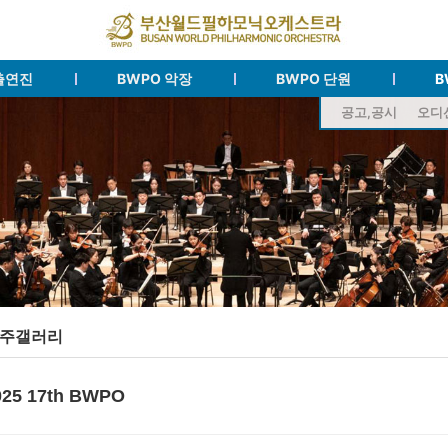
출연진
BWPO 악장
BWPO 단원
B
공고,공시
오디
주갤러리
025 17th BWPO