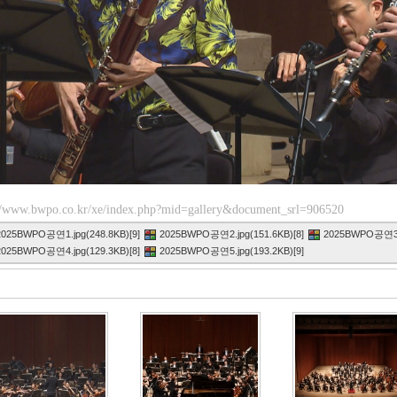
//www.bwpo.co.kr/xe/index.php?mid=gallery&document_srl=906520
2025BWPO공연1.jpg(248.8KB)[9]
2025BWPO공연2.jpg(151.6KB)[8]
2025BWPO공연3.j
2025BWPO공연4.jpg(129.3KB)[8]
2025BWPO공연5.jpg(193.2KB)[9]