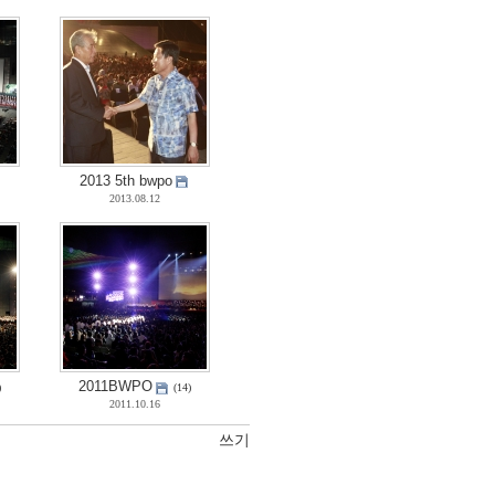
2013 5th bwpo
2013.08.12
2011BWPO
)
(14)
2011.10.16
쓰기