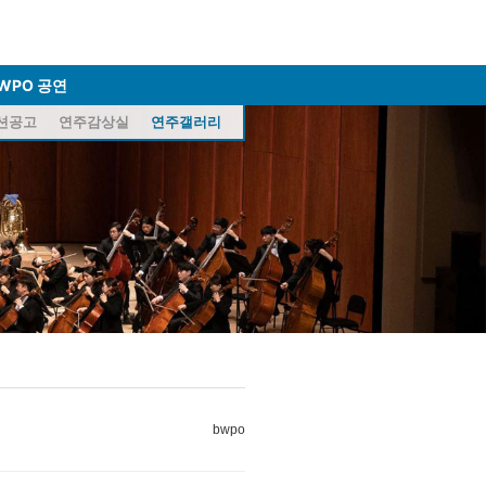
WPO 공연
션공고
연주감상실
연주갤러리
bwpo